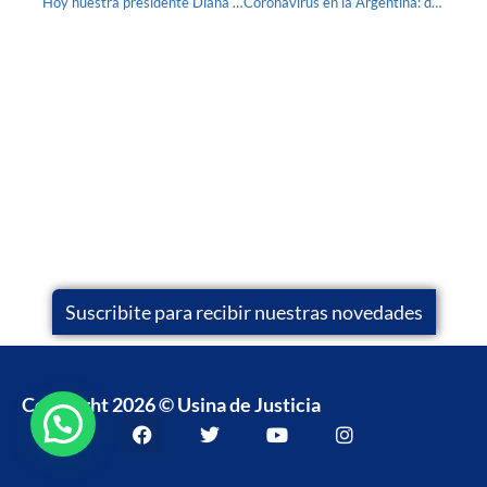
Hoy nuestra presidente Diana Cohen Agrest estuvo en TN contando acerca de la resolución favorable de nuestro amparo para declarar inconstitucional la Acordada que recomendaba liberar presos.
Coronavirus en la Argentina: declaran inconstitucional una acordada que recomienda disminuir la población carcelaria
Suscribite para recibir nuestras novedades
Copyright 2026 © Usina de Justicia