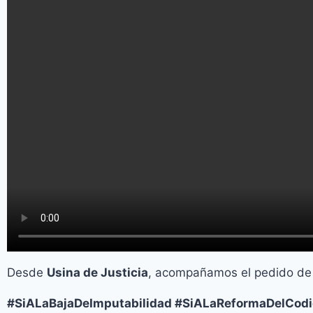
Desde
Usina de Justicia
, acompañamos el pedido de lo
#SiALaBajaDeImputabilidad #SiALaReformaDelCod