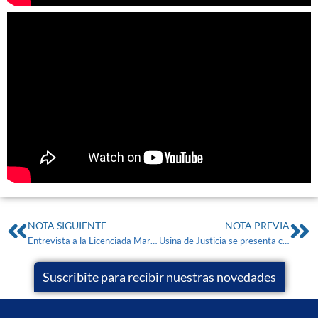
NOTA SIGUIENTE
NOTA PREVIA
Entrevista a la Licenciada Marcela Dal Verme en Radio FM Secla 106.1. – Ley de Salud Mental
Usina de Justicia se presenta como Amicus Curiae en la causa “Salaberry, Alejandro Javier s/homicidio agravado y robo agravado”
Suscribite para recibir nuestras novedades