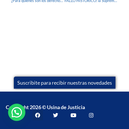
¿Para quiénes son los derechos humanos?
FALLO HISTÓRICO: la Suprema Corte de la Provincia de Bs. As. falló revocando la sentencia de la Cámara de Casación que disponía las prisiones domiciliarias a asesinos, violadores, etc, y exigió qué las Víctimas sean oídas
Suscribite para recibir nuestras novedades
Copyright 2026 © Usina de Justicia