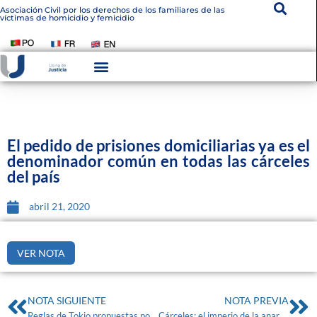
Asociación Civil por los derechos de los familiares de las
víctimas de homicidio y femicidio
Instituto De Victimología
Transparencia Institucional
El pedido de prisiones domiciliarias ya es el
denominador común en todas las cárceles
del país
abril 21, 2020
VER NOTA
NOTA SIGUIENTE
NOTA PREVIA
Reglas de Tokio propuestas por Naciones Unidas y adoptadas por la CIDH.
Cárceles: el imperio de la anarquía