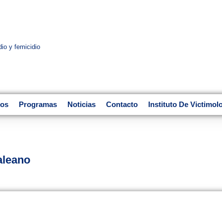
dio y femicidio
ros
Programas
Noticias
Contacto
Instituto De Victimol
aleano